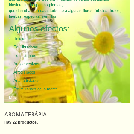
biosintetizadas por las plantas,
que dan el aroma característico a algunas flores, árboles, frutos,
hierbas, especias, semillas.
Algunos efectos:
Relajantes
Equilibradores
Estimulantes
Antidepresivos
Afrodisíacos
Anafrodisíacos
Estimulantes de la mente
Más
AROMATERÁPIA
Hay 22 productos.